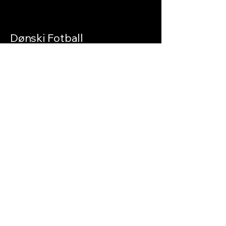
Dønski Fotball
Kontakt Oss
+4740852943
Bjornars@afk.no
Norge