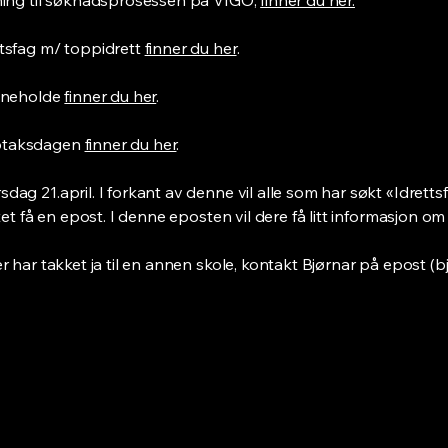
dning til søknadsprosessen på VIGO,
finner du her.
ttsfag m/ toppidrett
finner du her
.
inneholde
finner du her
.
ptaksdagen
finner du her
.
dag 21.april. I forkant av denne vil alle som har søkt «Idrett
itet få en epost. I denne eposten vil dere få litt informasjon 
r har takket ja til en annen skole, kontakt Bjørnar på epost (
b