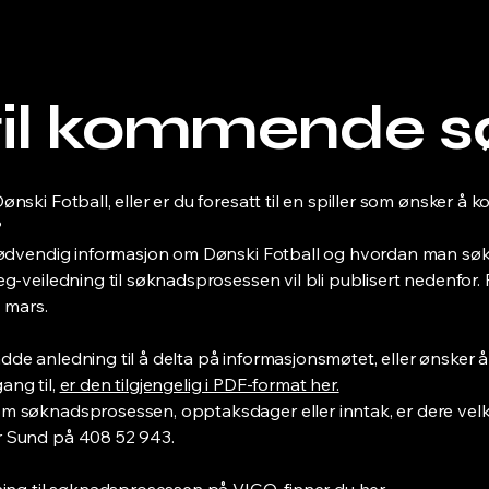
Hjem
Trenerteam
Elever
Blogg
Praktisk info
 til kommende s
ønski Fotball, eller er du foresatt til en spiller som ønsker å 
?
 nødvendig informasjon om Dønski Fotball og hvordan man søk
eg-veiledning til søknadsprosessen vil bli publisert nedenfor. 
. mars.
dde anledning til å delta på informasjonsmøtet, eller ønsker
ang til,
er den tilgjengelig i PDF-format her.
m søknadsprosessen, opptaksdager eller inntak, er dere velk
r Sund på 408 52 943.