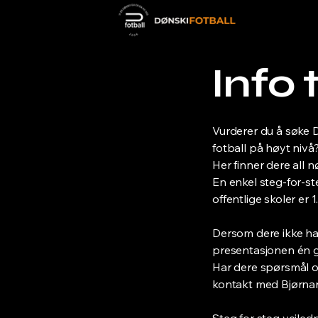
Info
Vurderer du å søke D
fotball på høyt nivå
Her finner dere all
En enkel steg-for-st
offentlige skoler er 1
Dersom dere ikke ha
presentasjonen én g
Har dere spørsmål o
kontakt med Bjørna