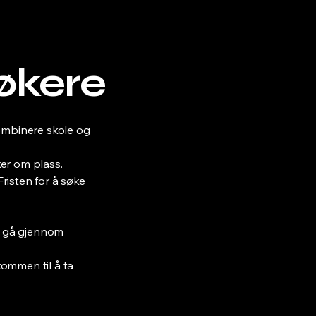
økere
kombinere skole og
er om plass.
Fristen for å søke
 å gå gjennom
ommen til å ta