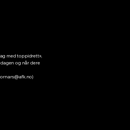
sfag med toppidrett»,
om dagen og når dere
jornars@afk.no
)