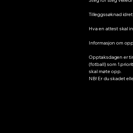
Steg for steg veile
Tilleggssøknad idre
Hva en attest skal 
Informasjon om op
Opptaksdagen er tirs
(fotball) som 1.prior
skal møte opp.
NB! Er du skadet elle